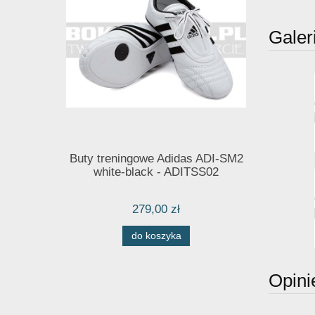
Galer
Buty treningowe Adidas ADI-SM2
white-black - ADITSS02
279,00 zł
do koszyka
Opini