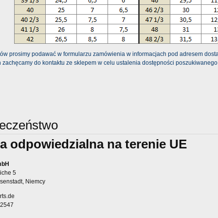
16 Męski dres treningowy
140cm - 250gsm - Judoga GRE
IDAS -blue-white
HILL Kids White - JSK-10464
ów prosimy podawać w formularzu zamówienia w informacjach pod adresem dostaw
 zachęcamy do kontaktu ze sklepem w celu ustalenia dostępności poszukiwanego
319,00 zł
99,00 zł
419,00 zł
139,00 zł
 regularna:
Cena regularna:
319,00 zł
99,00 zł
iższa cena:
Najniższa cena:
do koszyka
do koszyka
ieczeństwo
a odpowiedzialna na terenie UE
mbH
iche 5
senstadt, Niemcy
rts.de
02547