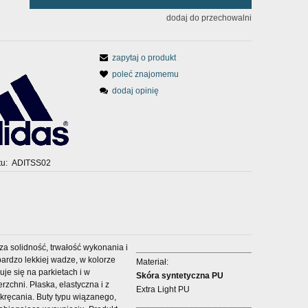
dodaj do przechowalni
zapytaj o produkt
poleć znajomemu
dodaj opinię
u:
ADITSS02
a solidność, trwałość wykonania i
________________________
bardzo lekkiej wadze, w kolorze
Materiał:
je się na parkietach i w
Skóra syntetyczna PU
zchni. Płaska, elastyczna i z
Extra Light PU
kręcania. Buty typu wiązanego,
________________________