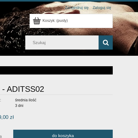
Zarejestruj się
Zaloguj się
Koszyk:
(pusty)
k - ADITSS02
:
średnia ilość
3 dni
9,00 zł
do koszyka
ra