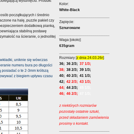
obiegającą wysunięciu. Produkt
Kolor:
White-Black
 osób początkujących i średnio
________________________
czone na halę, puzzle pakiet czy
Zapięcie:
abezpieczeniem dodatkową pianką,
Sznurowane
apewniająca stabilną postawę
________________________
ymałość na ścieranie, o jednolitej
Waga [około]:
635gram
________________________
Rozmiary [
z dnia 24.03.26r]
:
wkładki, uniknie się wówczas
36; 36 2/3;
37 1/3;
ieranie numeru bura po długości
38;
38 2/3; 39 1/3;
ą posiadać o te 2-3mm krótszą
40; 40 2/3; 41 1/3;
pasowywać z biegiem upływu czasu
42;
42 2/3; 43 1/3;
44;
44 2/3;
45 1/3;
46;
46 2/3;
47 1/3;
z niektórych rozmiarów
pozostały ostatnie sztuki,
przed składaniem zamówienia
prosimy o kontakt.
________________________