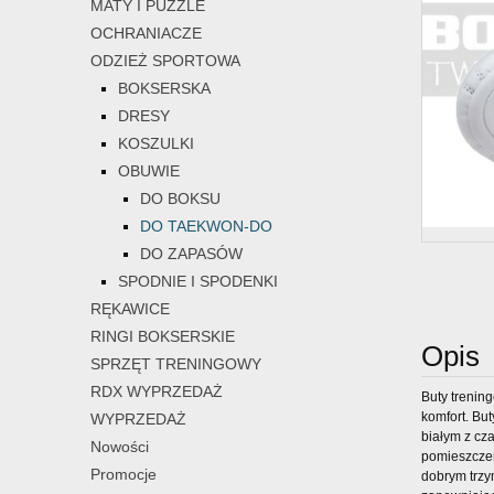
MATY I PUZZLE
OCHRANIACZE
ODZIEŻ SPORTOWA
BOKSERSKA
DRESY
KOSZULKI
OBUWIE
DO BOKSU
DO TAEKWON-DO
DO ZAPASÓW
SPODNIE I SPODENKI
RĘKAWICE
RINGI BOKSERSKIE
Opis
SPRZĘT TRENINGOWY
RDX WYPRZEDAŻ
Buty trenin
komfort. Bu
WYPRZEDAŻ
białym z cz
Nowości
pomieszczen
Promocje
dobrym trzy