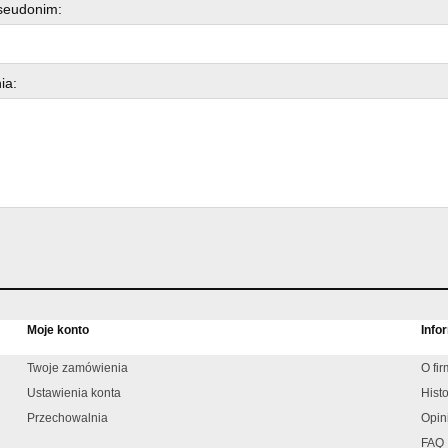
pseudonim:
ia:
Moje konto
Info
Twoje zamówienia
O fi
Ustawienia konta
Histo
Przechowalnia
Opin
FAQ