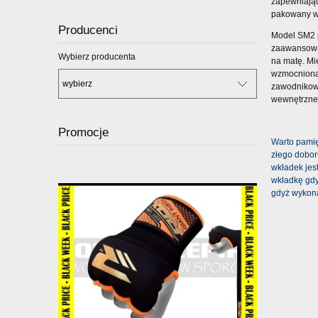
zapewniając
pakowany w
Producenci
Model SM2 p
zaawansowan
Wybierz producenta
na matę. Mi
wzmocniona 
zawodnikowi
wewnętrznej 
Promocje
Warto pamię
złego dobor
wkładek jes
wkładkę gdy
gdyż wykona