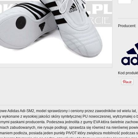
Producent:
Kod produkt
gowe Adidas Adi-SM2, model sprawdzony i ceniony przez zawodników od wielu lat, z
ty wykonane z wysokiej jakości skóry syntetycznej PU nowoczesnej, wytrzymałej o 
arnymi paskami producenta. Podeszwa jednolita z gumy EVA która świetnie zachowu
iach zabudowanych, nie rysuje podłogi, sprawdza się również na nierównej powier
maniem podłoża, posiada jeden punkty PIVOT który zwiększa mobilność podczas s