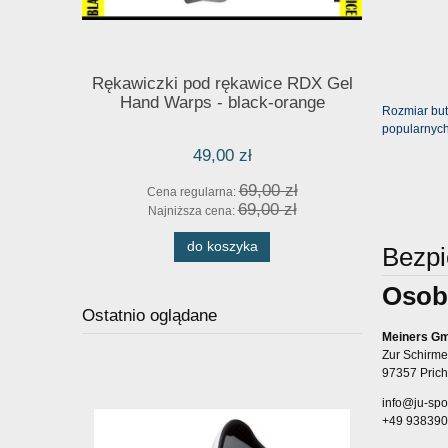
Rękawiczki pod rękawice RDX Gel
R: XL - T
Hand Warps - black-orange
AD
Rozmiar but
popularnych
49,00 zł
69,00 zł
Cena regularna:
Cena
69,00 zł
Najniższa cena:
Najn
do koszyka
Bezp
Osob
Ostatnio oglądane
Meiners G
Zur Schirme
97357 Prich
info@ju-spo
+49 93839