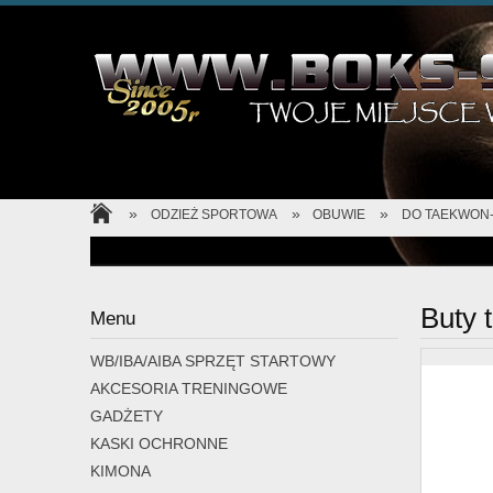
»
»
»
ODZIEŻ SPORTOWA
OBUWIE
DO TAEKWON
Buty 
Menu
WB/IBA/AIBA SPRZĘT STARTOWY
AKCESORIA TRENINGOWE
GADŻETY
KASKI OCHRONNE
KIMONA