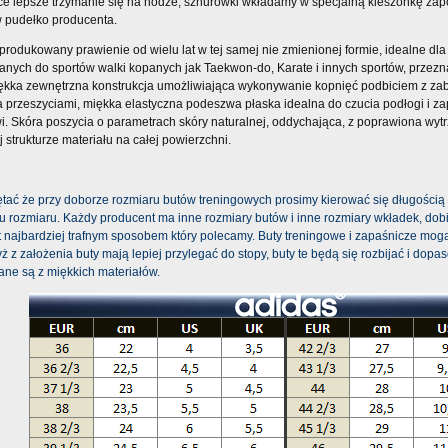
e lepsze trzymanie się na nodze, sznurówki wkładamy w specjalną kieszonkę zap
 pudełko producenta.
rodukowany prawienie od wielu lat w tej samej nie zmienionej formie, idealne dla
ych do sportów walki kopanych jak Taekwon-do, Karate i innych sportów, przezna
ękka zewnętrzna konstrukcja umożliwiająca wykonywanie kopnięć podbiciem z z
przeszyciami, miękka elastyczna podeszwa płaska idealna do czucia podłogi i z
. Skóra poszycia o parametrach skóry naturalnej, oddychająca, z poprawiona wytrz
strukturze materiału na całej powierzchni.
tać że przy doborze rozmiaru butów treningowych prosimy kierować się długością 
u rozmiaru. Każdy producent ma inne rozmiary butów i inne rozmiary wkładek, dob
t najbardziej trafnym sposobem który polecamy. Buty treningowe i zapaśnicze mog
ż z założenia buty mają lepiej przylegać do stopy, buty te będą się rozbijać i do
ne są z miękkich materiałów.