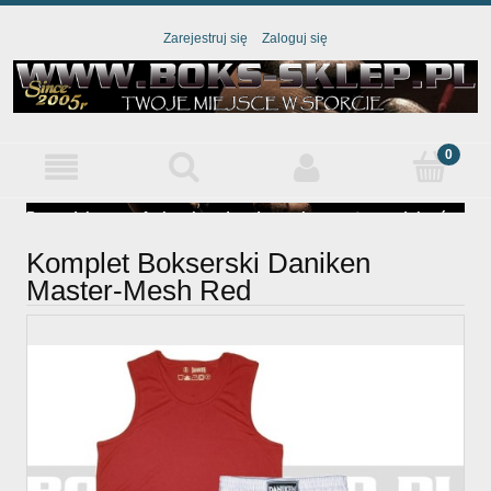
Zarejestruj się
Zaloguj się
Jesteś
Prowadzimy profesjonalne doradztwo i pomożemy dobrać
odpowiedni sprzęt pod twoje potrzeby
Komplet Bokserski Daniken
Master-Mesh Red