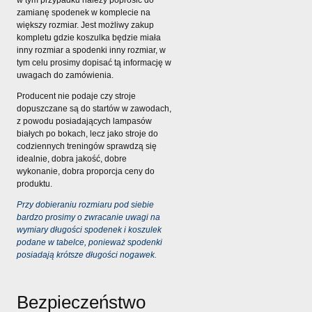
w tym przypadku należy poprosić do
zamianę spodenek w komplecie na
większy rozmiar. Jest możliwy zakup
kompletu gdzie koszulka będzie miała
inny rozmiar a spodenki inny rozmiar, w
tym celu prosimy dopisać tą informację w
uwagach do zamówienia.
Producent nie podaje czy stroje
dopuszczane są do startów w zawodach,
z powodu posiadających lampasów
białych po bokach, lecz jako stroje do
codziennych treningów sprawdzą się
idealnie, dobra jakość, dobre
wykonanie, dobra proporcja ceny do
produktu.
Przy dobieraniu rozmiaru pod siebie
bardzo prosimy o zwracanie uwagi na
wymiary długości spodenek i koszulek
podane w tabelce, ponieważ spodenki
posiadają krótsze długości nogawek.
Bezpieczeństwo