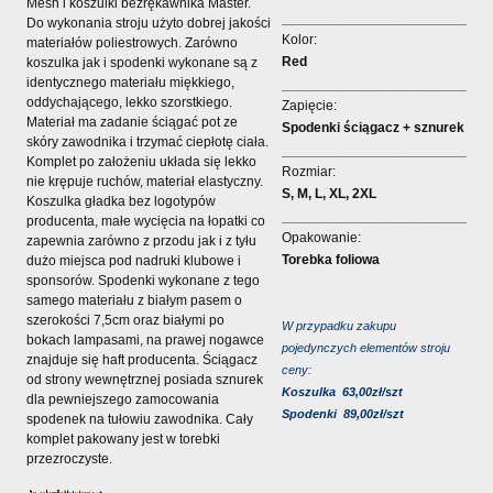
Mesh i koszulki bezrękawnika Master.
________________________
Do wykonania stroju użyto dobrej jakości
Kolor:
materiałów poliestrowych. Zarówno
Red
koszulka jak i spodenki wykonane są z
identycznego materiału miękkiego,
________________________
oddychającego, lekko szorstkiego.
Zapięcie:
Materiał ma zadanie ściągać pot ze
Spodenki ściągacz + sznurek
skóry zawodnika i trzymać ciepłotę ciała.
________________________
Komplet po założeniu układa się lekko
Rozmiar:
nie krępuje ruchów, materiał elastyczny.
S, M, L, XL, 2XL
Koszulka gładka bez logotypów
________________________
producenta, małe wycięcia na łopatki co
Opakowanie:
zapewnia zarówno z przodu jak i z tyłu
Torebka foliowa
dużo miejsca pod nadruki klubowe i
sponsorów. Spodenki wykonane z tego
samego materiału z białym pasem o
szerokości 7,5cm oraz białymi po
W przypadku zakupu
bokach lampasami, na prawej nogawce
pojedynczych elementów stroju
znajduje się haft producenta. Ściągacz
ceny:
od strony wewnętrznej posiada sznurek
Koszulka 63,00zł/szt
dla pewniejszego zamocowania
Spodenki 89,00zł/szt
spodenek na tułowiu zawodnika. Cały
komplet pakowany jest w torebki
przezroczyste.