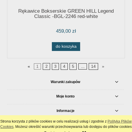
Rękawice Bokserskie GREEN HILL Legend
Classic -BGL-2246 red-white
459,00 zł
do koszyka
«
1
2
3
4
5
...
14
»
Warunki zakupów
Moje konto
Informacje
Strona korzysta z plików cookies w celu realizacji usług i zgodnie z
Polityką Plików
pokaż pełną wersję strony
Cookies
. Możesz określić warunki przechowywania lub dostępu do plików cookies