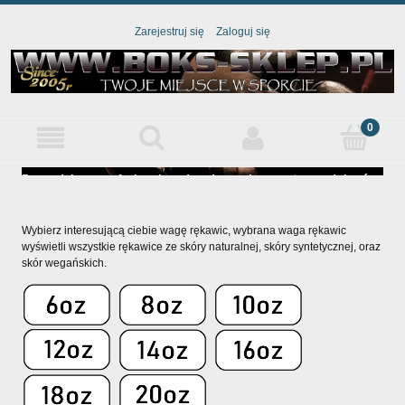
Zarejestruj się
Zaloguj się
Prowadzimy profesjonalne doradztwo i pomożemy dobrać
Kontakt z nam
odpowiedni sprzęt pod twoje potrzeby
boks-s
Wybierz interesującą ciebie wagę rękawic, wybrana waga rękawic
wyświetli wszystkie rękawice ze skóry naturalnej, skóry syntetycznej, oraz
skór wegańskich.