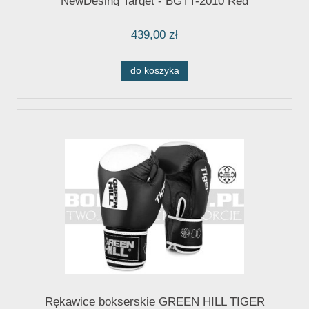
NewDesing Target - BGTT-2010 Red
439,00 zł
do koszyka
Rękawice bokserskie GREEN HILL TIGER